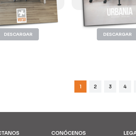
DESCARGAR
DESCARGAR
1
2
3
4
CTANOS
CONÓCENOS
LEG