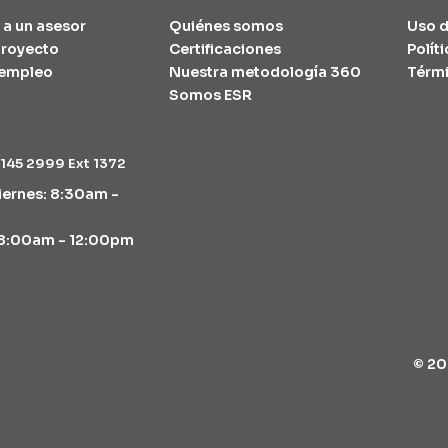
 a un asesor
Quiénes somos
Uso d
 proyecto
Certificaciones
Polít
 empleo
Nuestra metodología 360
Térmi
Somos ESR
3145 2999 Ext 1372
iernes: 8:30am -
8:00am - 12:00pm
©
20