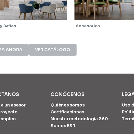
y Bafles
Accesorios
ZA AHORA
VER CATÁLOGO
CTANOS
CONÓCENOS
LEG
 a un asesor
Quiénes somos
Uso d
 proyecto
Certificaciones
Polít
 empleo
Nuestra metodología 360
Térmi
Somos ESR