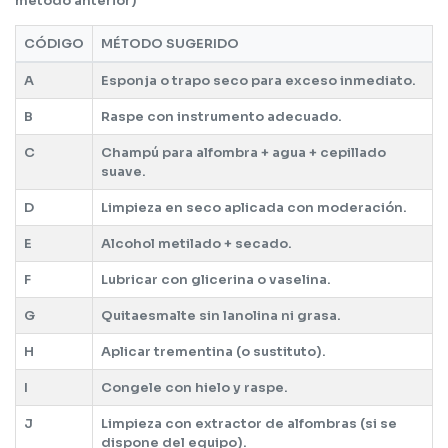
método anterior)
CÓDIGO
MÉTODO SUGERIDO
A
Esponja o trapo seco para exceso inmediato.
B
Raspe con instrumento adecuado.
C
Champú para alfombra + agua + cepillado
suave.
D
Limpieza en seco aplicada con moderación.
E
Alcohol metilado + secado.
F
Lubricar con glicerina o vaselina.
G
Quitaesmalte sin lanolina ni grasa.
H
Aplicar trementina (o sustituto).
I
Congele con hielo y raspe.
J
Limpieza con extractor de alfombras (si se
dispone del equipo).