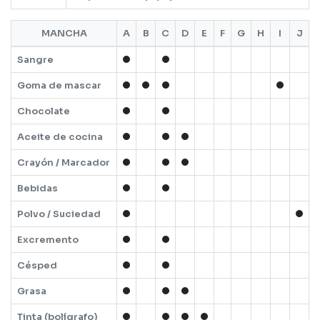
MANCHA
A
B
C
D
E
F
G
H
I
J
Sangre
Goma de mascar
Chocolate
Aceite de cocina
Crayón / Marcador
Bebidas
Polvo / Suciedad
Excremento
Césped
Grasa
Tinta (bolígrafo)